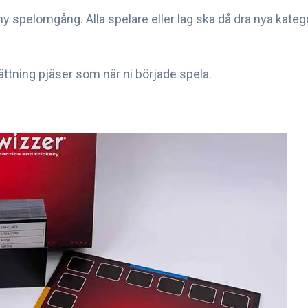
n ny spelomgång. Alla spelare eller lag ska då dra nya kat
ttning pjäser som när ni började spela.