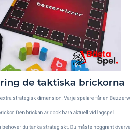
ring de taktiska brickorna
xtra strategisk dimension. Varje spelare får en Bezzerwi
ickor. Den brickan är dock bara aktuell vid lagspel.
behöver du tänka strategiskt. Du måste noggrant övervä