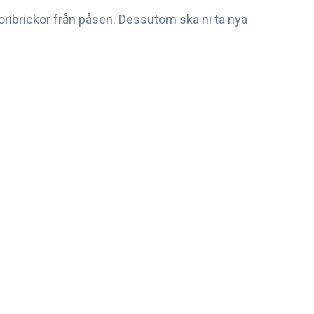
egoribrickor från påsen. Dessutom ska ni ta nya