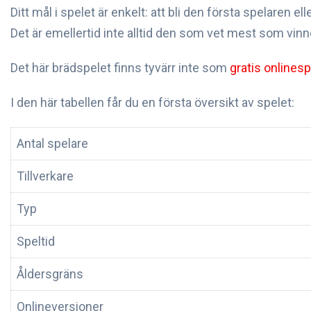
Ditt mål i spelet är enkelt: att bli den första spelaren e
Det är emellertid inte alltid den som vet mest som vinne
Det här brädspelet finns tyvärr inte som
gratis onlinesp
I den här tabellen får du en första översikt av spelet:
Antal spelare
Tillverkare
Typ
Speltid
Åldersgräns
Onlineversioner