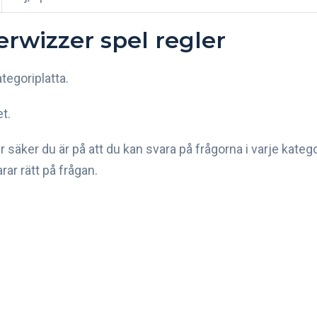
erwizzer spel regler
ategoriplatta.
et.
säker du är på att du kan svara på frågorna i varje kategor
rar rätt på frågan.