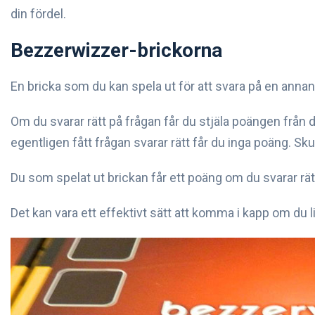
din fördel.
Bezzerwizzer-brickorna
En bricka som du kan spela ut för att svara på en annan
Om du svarar rätt på frågan får du stjäla poängen från d
egentligen fått frågan svarar rätt får du inga poäng. Sk
Du som spelat ut brickan får ett poäng om du svarar rätt
Det kan vara ett effektivt sätt att komma i kapp om du li