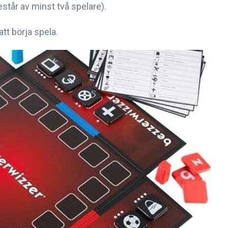
estår av minst två spelare).
att börja spela.