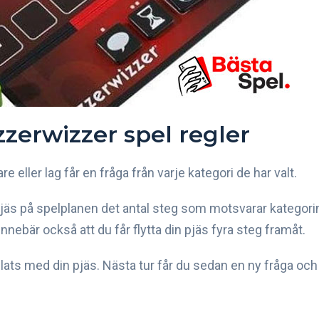
zerwizzer spel regler
eller lag får en fråga från varje kategori de har valt.
n pjäs på spelplanen det antal steg som motsvarar kategori
nnebär också att du får flytta din pjäs fyra steg framåt.
ats med din pjäs. Nästa tur får du sedan en ny fråga och e