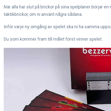
När alla har slut på brickor på sina spelplaner börjar e
taktikbrickor, om ni använt några sådana.
Inför varje ny omgång av spelet ska ni ha samma uppsä
Du som kommer fram till målet först vinner spelet.