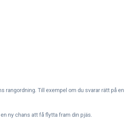
ns rangordning. Till exempel om du svarar rätt på en
n ny chans att få flytta fram din pjäs.