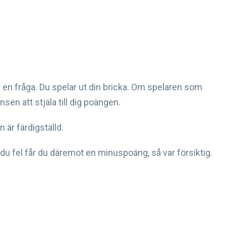
år en fråga. Du spelar ut din bricka. Om spelaren som
sen att stjäla till dig poängen.
 är färdigställd.
r du fel får du däremot en minuspoäng, så var försiktig.