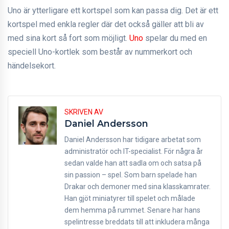
Uno är ytterligare ett kortspel som kan passa dig. Det är ett
kortspel med enkla regler där det också gäller att bli av
med sina kort så fort som möjligt.
Uno
spelar du med en
speciell Uno-kortlek som består av nummerkort och
händelsekort.
SKRIVEN AV
Daniel Andersson
Daniel Andersson har tidigare arbetat som
administratör och IT-specialist. För några år
sedan valde han att sadla om och satsa på
sin passion – spel. Som barn spelade han
Drakar och demoner med sina klasskamrater.
Han gjöt miniatyrer till spelet och målade
dem hemma på rummet. Senare har hans
spelintresse breddats till att inkludera många