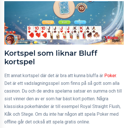
Kortspel som liknar Bluff
kortspel
Ett annat kortspel där det är bra att kunna bluffa är
Poker
.
Det är ett vadslagningsspel som finns på så gott som alla
casinon. Du och de andra spelarna satsar en summa och till
sist vinner den av er som har bäst kort potten. Några
klassiska pokerhänder är till exempel Royal Straight Flush,
Kåk och Stege. Om du inte har någon att spela Poker med
offline går det också att spela gratis online.