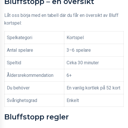
Bluffstopp – en översikt
Låt oss börja med en tabell där du får en översikt av Bluff
kortspel:
Spelkategori
Kortspel
Antal spelare
3–6 spelare
Speltid
Cirka 30 minuter
Åldersrekommendation
6+
Du behöver
En vanlig kortlek på 52 kort
Svårighetsgrad
Enkelt
Bluffstopp regler