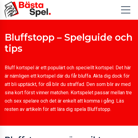
Bluffstopp – Spelguide och
tips
Bluff kortspel är ett populärt och speciellt kortspel. Det här
är nämligen ett kortspel där du får bluffa. Akta dig dock för
att bli upptäckt, för då blir du straffad. Den som blir av med
sina kort först vinner matchen. Kortspelet passar mellan tre
och sex spelare och det är enkelt att komma i gång. Läs
resten av artikeln för att lära dig spela Bluffstopp.