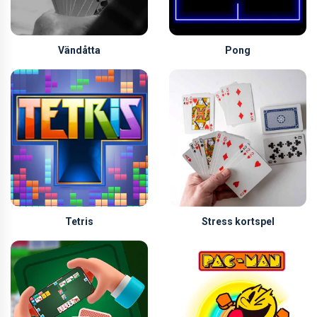
Vändåtta
Pong
Tetris
Stress kortspel