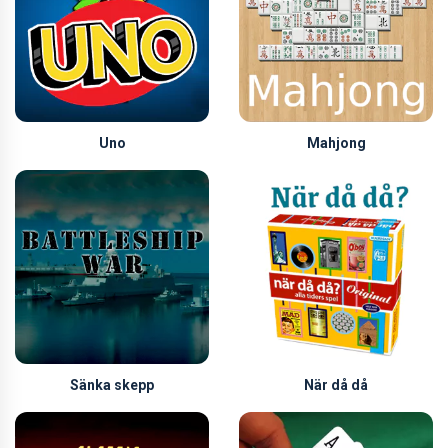
Uno
Mahjong
Sänka skepp
När då då