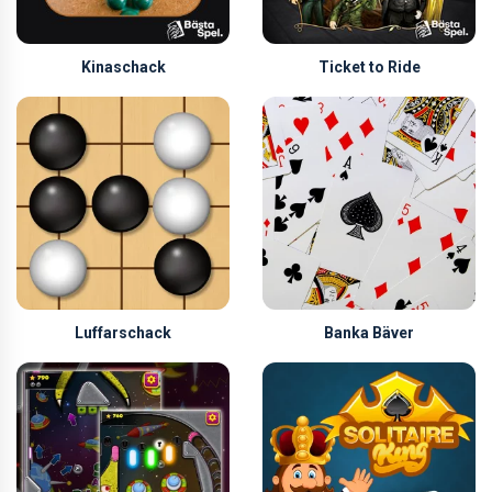
Kinaschack
Ticket to Ride
Luffarschack
Banka Bäver