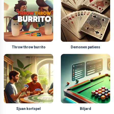
Throw throw burrito
Demonen patiens
Sjuan kortspel
Biljard