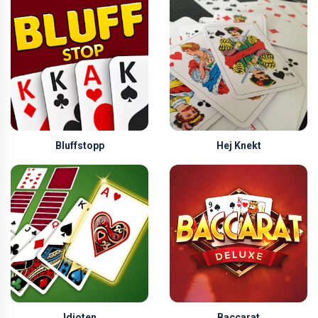
Bluffstopp
Hej Knekt
Idioten
Baccarat