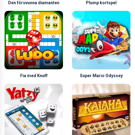
Den försvunna diamanten
Plump kortspel
Fia med Knuff
Super Mario Odyssey