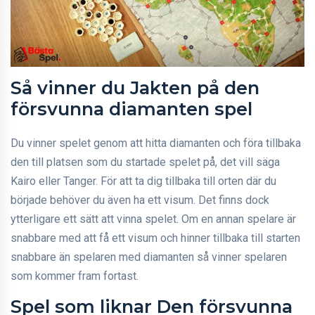
Så vinner du Jakten på den
försvunna diamanten spel
Du vinner spelet genom att hitta diamanten och föra tillbaka
den till platsen som du startade spelet på, det vill säga
Kairo eller Tanger. För att ta dig tillbaka till orten där du
började behöver du även ha ett visum. Det finns dock
ytterligare ett sätt att vinna spelet. Om en annan spelare är
snabbare med att få ett visum och hinner tillbaka till starten
snabbare än spelaren med diamanten så vinner spelaren
som kommer fram fortast.
Spel som liknar Den försvunna