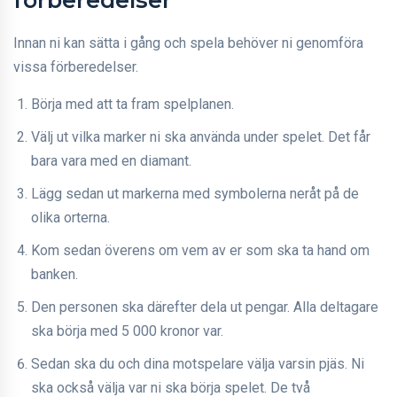
Innan ni kan sätta i gång och spela behöver ni genomföra
vissa förberedelser.
Börja med att ta fram spelplanen.
Välj ut vilka marker ni ska använda under spelet. Det får
bara vara med en diamant.
Lägg sedan ut markerna med symbolerna neråt på de
olika orterna.
Kom sedan överens om vem av er som ska ta hand om
banken.
Den personen ska därefter dela ut pengar. Alla deltagare
ska börja med 5 000 kronor var.
Sedan ska du och dina motspelare välja varsin pjäs. Ni
ska också välja var ni ska börja spelet. De två