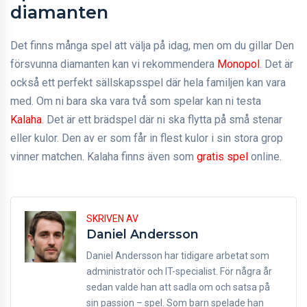
diamanten
Det finns många spel att välja på idag, men om du gillar Den
försvunna diamanten kan vi rekommendera
Monopol
. Det är
också ett perfekt sällskapsspel där hela familjen kan vara
med. Om ni bara ska vara två som spelar kan ni testa
Kalaha
. Det är ett brädspel där ni ska flytta på små stenar
eller kulor. Den av er som får in flest kulor i sin stora grop
vinner matchen. Kalaha finns även som
gratis spel
online.
SKRIVEN AV
Daniel Andersson
Daniel Andersson har tidigare arbetat som
administratör och IT-specialist. För några år
sedan valde han att sadla om och satsa på
sin passion – spel. Som barn spelade han