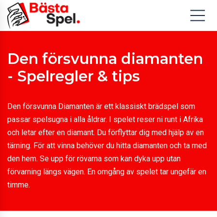
Den försvunna diamanten
- Spelregler & tips
Den försvunna Diamanten är ett klassiskt brädspel som
passar spelsugna i alla åldrar. I spelet reser ni runt i Afrika
och letar efter en diamant. Du förflyttar dig med hjälp av en
tärning. För att vinna behöver du hitta diamanten och ta med
den hem. Se upp för rövarna som kan dyka upp utan
förvarning längs vägen. En omgång av spelet tar ungefär en
timme.