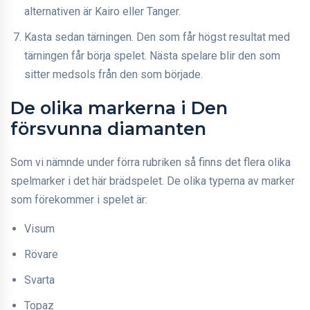
alternativen är Kairo eller Tanger.
Kasta sedan tärningen. Den som får högst resultat med
tärningen får börja spelet. Nästa spelare blir den som
sitter medsols från den som började.
De olika markerna i Den
försvunna diamanten
Som vi nämnde under förra rubriken så finns det flera olika
spelmarker i det här brädspelet. De olika typerna av marker
som förekommer i spelet är:
Visum
Rövare
Svarta
Topaz