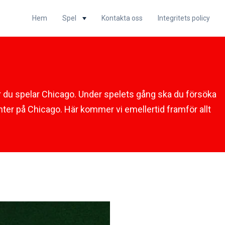
Hem
Spel
Kontakta oss
Integritets policy
r du spelar Chicago. Under spelets gång ska du försöka
ter på Chicago. Här kommer vi emellertid framför allt