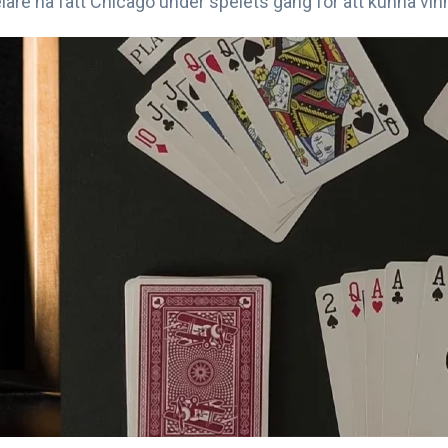
lare ha fått Chicago under spelets gång för att kunna vin