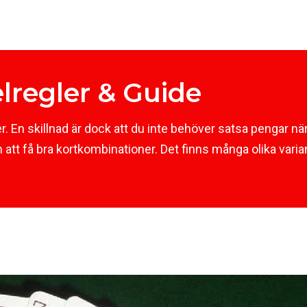
lregler & Guide
 En skillnad är dock att du inte behöver satsa pengar nä
t få bra kortkombinationer. Det finns många olika varian