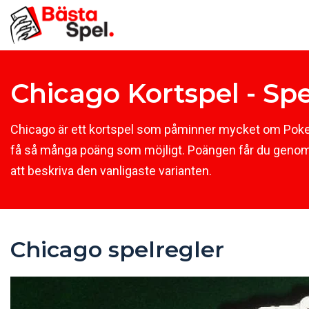
Chicago Kortspel - Spe
Chicago är ett kortspel som påminner mycket om Poker.
få så många poäng som möjligt. Poängen får du genom at
att beskriva den vanligaste varianten.
Chicago spelregler