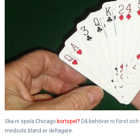
Ska ni spela Chicago
kortspel?
Då behöver ni först oc
medsols bland er deltagare.